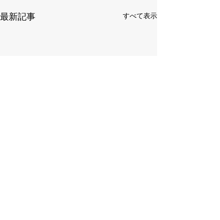
最新記事
すべて表示
Contact
Tel :
03-5228-6528
新年のご挨拶
Mail :
info.belpasso.sasage@gmail.com