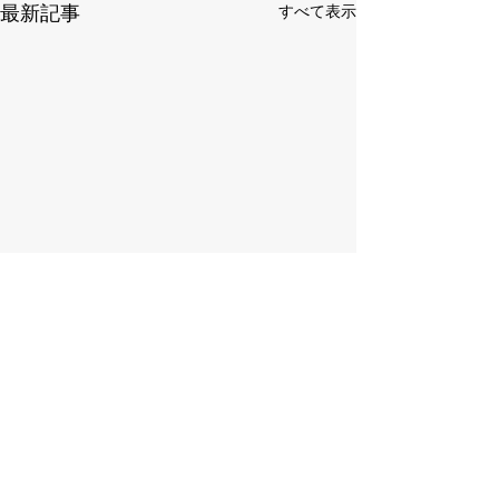
最新記事
すべて表示
Contact
Tel :
03-5228-6528
新年のご挨拶
Mail :
info.belpasso.sasage@gmail.com