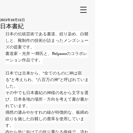
2021年10月31日
日本書紀
日本の伝統芸術である書道、絞り染め、白鞣
しと、靴制作の技術が詰まったメンズシュー
ズの提案です。
書道家・光井 一輝氏と、Belpassoのコラボレ
ーション作品です。
⁡⁡日本では古来から、“全てのものに神は宿
る”と考えられ、“八百万の神”と呼ばれていま
した。
その中でも日本書紀の神様の名から文字を選
び、日本各地の場所・方向を考えて書が書か
れています。
⁡⁡偶然の滲みやかすれの線が特徴的な、板締め
絞りを施した白鞣しの鹿革を使用していま
す。⁡
内から外に向けての折り重なる曲線で、流れ