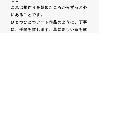
こと”
これは靴作りを始めたころからずっと心
にあることです。
ひとつひとつアート作品のように、丁寧
に、手間を惜しまず、革に新しい命を吹
き込んでいきます。
それと同時に、履いた時の心地よさで、
お客様の特別な１日を支え彩るような、
そんな靴を目指して日々靴作りをしてい
ます。
Pickups